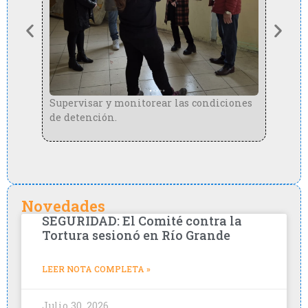
Elab
la s
de l
Supervisar y monitorear las condiciones
de detención.
n de
Novedades
SEGURIDAD: El Comité contra la
Tortura sesionó en Río Grande
LEER NOTA COMPLETA »
Julio 30, 2026